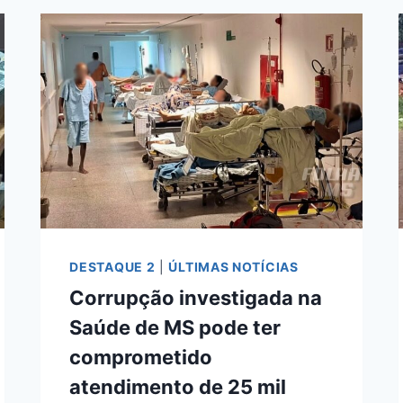
MENSAGENS
REVELAM
AMEAÇA
DE
BARRAR
CIRURGIAS
PARA
GARANTIR
CONTRATOS
EM
MS
DESTAQUE 2
|
ÚLTIMAS NOTÍCIAS
Corrupção investigada na
Saúde de MS pode ter
comprometido
atendimento de 25 mil