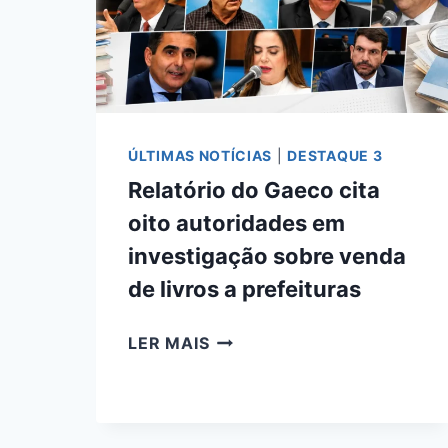
PRISÃO
NA
BOLÍVIA
E
SEGUIRÁ
PARA
PRESÍDIO
ÚLTIMAS NOTÍCIAS
|
DESTAQUE 3
EM
Relatório do Gaeco cita
CAMPO
oito autoridades em
GRANDE
investigação sobre venda
de livros a prefeituras
RELATÓRIO
LER MAIS
DO
GAECO
CITA
OITO