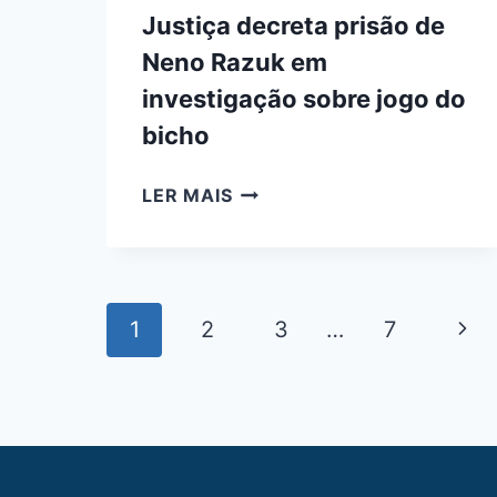
Justiça decreta prisão de
Neno Razuk em
investigação sobre jogo do
bicho
JUSTIÇA
LER MAIS
DECRETA
PRISÃO
DE
NENO
Navegação
Pág
1
2
RAZUK
3
…
7
da
EM
Seg
INVESTIGAÇÃO
Página
SOBRE
JOGO
DO
BICHO