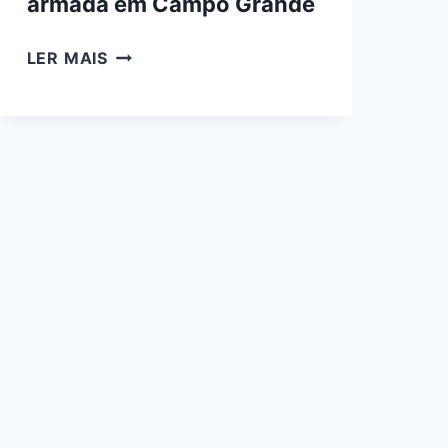
armada em Campo Grande
FORAGIDO,
LER MAIS
NENO
RAZUK
É
CONDENADO
A
15
ANOS
POR
ORGANIZAÇÃO
CRIMINOSA
ARMADA
EM
CAMPO
GRANDE