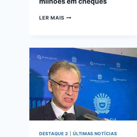
milhões em cheques
OPERAÇÃO
LER MAIS
GUTENBERG
PRENDEU
14
PESSOAS
E
APREENDE
MAIS
DE
R$
3
MILHÕES
EM
CHEQUES
DESTAQUE 2
|
ÚLTIMAS NOTÍCIAS