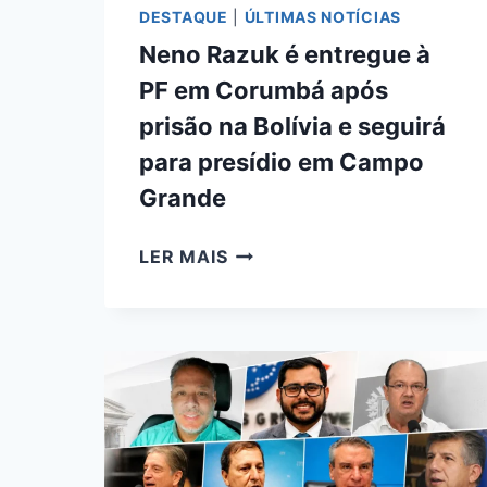
DESTAQUE
|
ÚLTIMAS NOTÍCIAS
Neno Razuk é entregue à
PF em Corumbá após
prisão na Bolívia e seguirá
para presídio em Campo
Grande
NENO
LER MAIS
RAZUK
É
ENTREGUE
À
PF
EM
CORUMBÁ
APÓS