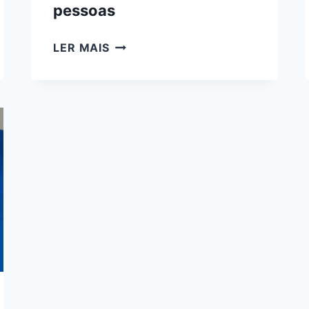
pessoas
CORRUPÇÃO
LER MAIS
INVESTIGADA
NA
SAÚDE
DE
MS
PODE
TER
COMPROMETIDO
ATENDIMENTO
DE
25
MIL
PESSOAS