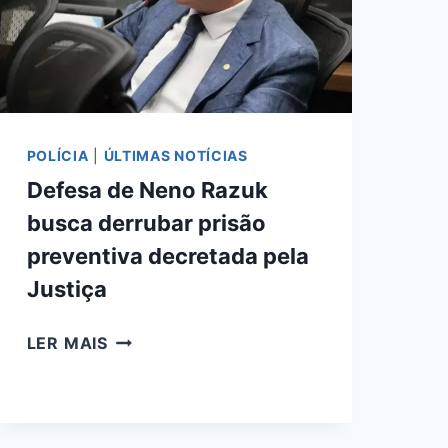
SEGUE
FORAGIDO
POLÍCIA
|
ÚLTIMAS NOTÍCIAS
Defesa de Neno Razuk
busca derrubar prisão
preventiva decretada pela
Justiça
DEFESA
LER MAIS
DE
NENO
RAZUK
BUSCA