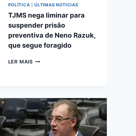
POLÍTICA
|
ÚLTIMAS NOTÍCIAS
TJMS nega liminar para
suspender prisão
preventiva de Neno Razuk,
que segue foragido
TJMS
LER MAIS
NEGA
LIMINAR
PARA
SUSPENDER
PRISÃO
PREVENTIVA
DE
NENO
RAZUK,
QUE