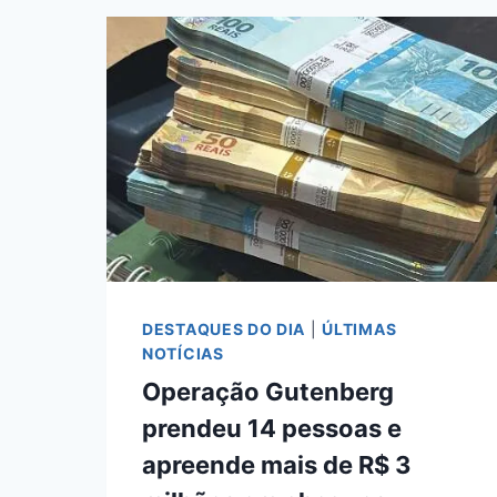
AUTORIDADES
EM
INVESTIGAÇÃO
SOBRE
VENDA
DE
LIVROS
A
PREFEITURAS
DESTAQUES DO DIA
|
ÚLTIMAS
NOTÍCIAS
Operação Gutenberg
prendeu 14 pessoas e
apreende mais de R$ 3