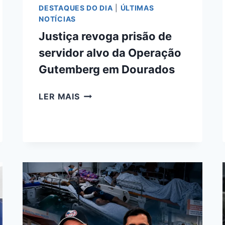
DESTAQUES DO DIA
|
ÚLTIMAS
NOTÍCIAS
Justiça revoga prisão de
servidor alvo da Operação
Gutemberg em Dourados
JUSTIÇA
LER MAIS
REVOGA
PRISÃO
DE
SERVIDOR
ALVO
DA
OPERAÇÃO
GUTEMBERG
EM
DOURADOS