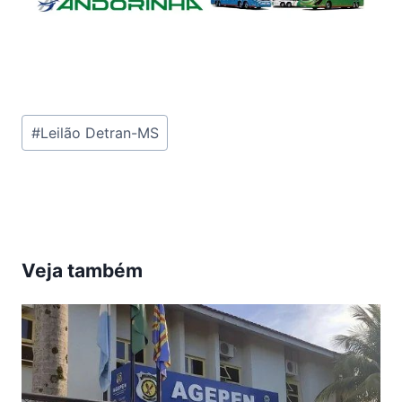
Tags
#
Leilão Detran-MS
do
Post:
Veja também