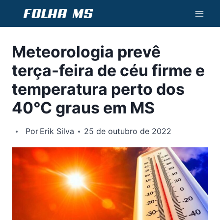
Pular
para
o
Meteorologia prevê
Conteúdo
terça-feira de céu firme e
temperatura perto dos
40°C graus em MS
Por
Erik Silva
25 de outubro de 2022