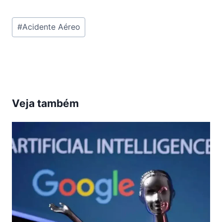
Tags
#
Acidente Aéreo
do
Post:
Veja também