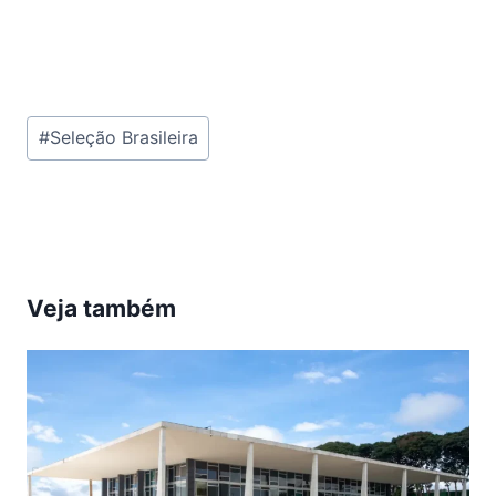
Tags
#
Seleção Brasileira
do
Post:
Veja também