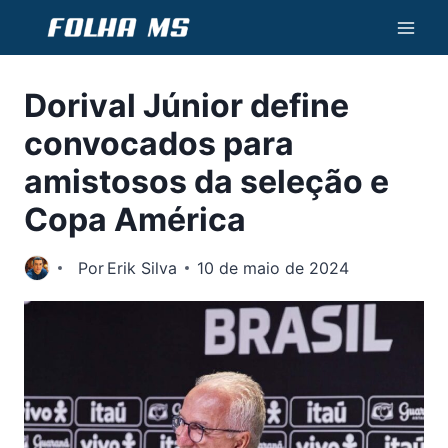
Pular
para
o
Dorival Júnior define
Conteúdo
convocados para
amistosos da seleção e
Copa América
Por
Erik Silva
10 de maio de 2024