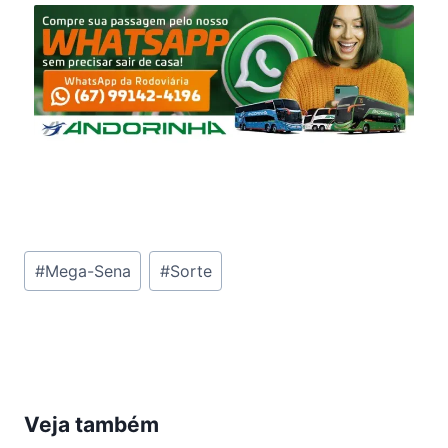
Tags
#
Mega-Sena
#
Sorte
do
Post:
Veja também