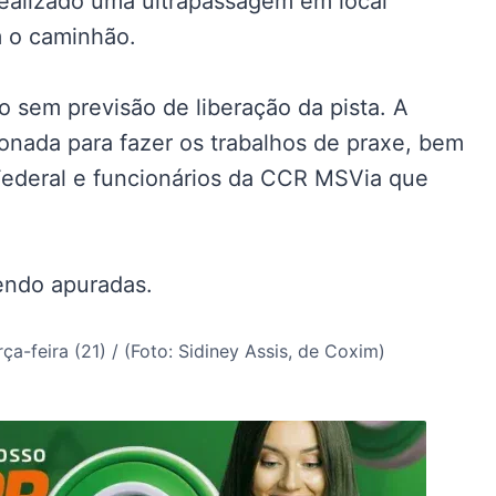
 realizado uma ultrapassagem em local
m o caminhão.
o sem previsão de liberação da pista. A
acionada para fazer os trabalhos de praxe, bem
Federal e funcionários da CCR MSVia que
endo apuradas.
a-feira (21) / (Foto: Sidiney Assis, de Coxim)