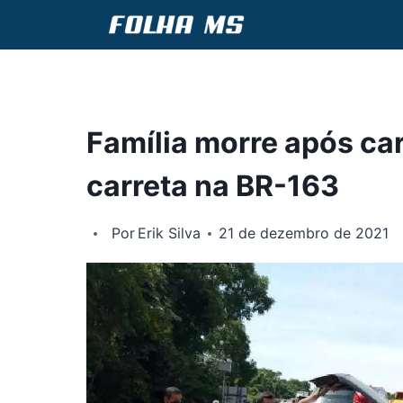
Pular
para
o
Conteúdo
Família morre após car
carreta na BR-163
Por
Erik Silva
21 de dezembro de 2021