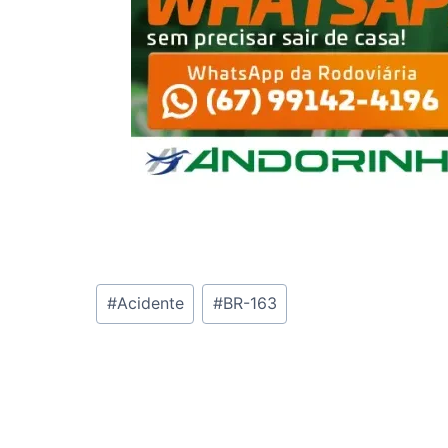
Tags
#
Acidente
#
BR-163
do
Post: