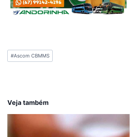
Tags
#
Ascom CBMMS
do
Post:
Veja também