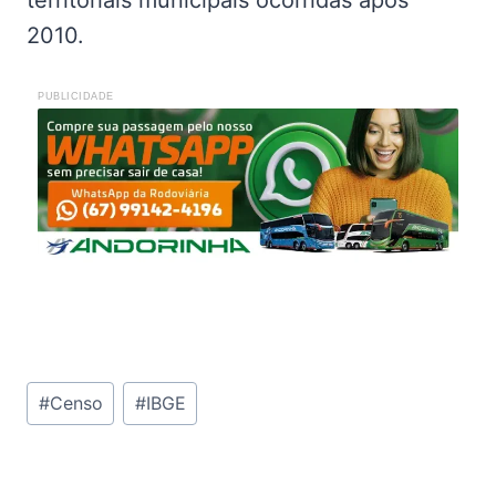
2010.
PUBLICIDADE
Tags
#
Censo
#
IBGE
do
Post: