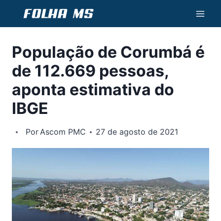
Pular
para
o
População de Corumbá é
Conteúdo
de 112.669 pessoas,
aponta estimativa do
IBGE
Por
Ascom PMC
27 de agosto de 2021