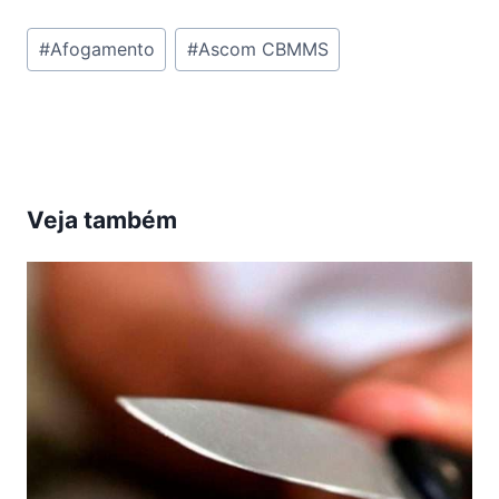
Tags
#
Afogamento
#
Ascom CBMMS
do
Post:
Veja também