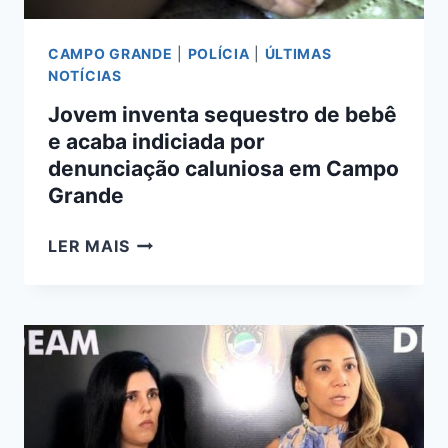
CAMPO GRANDE
|
POLÍCIA
|
ÚLTIMAS
NOTÍCIAS
Jovem inventa sequestro de bebê
e acaba indiciada por
denunciação caluniosa em Campo
Grande
JOVEM
LER MAIS
INVENTA
SEQUESTRO
DE
BEBÊ
E
ACABA
INDICIADA
POR