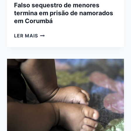
Falso sequestro de menores
termina em prisão de namorados
em Corumbá
FALSO
LER MAIS
SEQUESTRO
DE
MENORES
TERMINA
EM
PRISÃO
DE
NAMORADOS
EM
CORUMBÁ