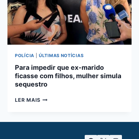
DENUNCIAÇÃO
CALUNIOSA
EM
CAMPO
GRANDE
POLÍCIA
|
ÚLTIMAS NOTÍCIAS
Para impedir que ex-marido
ficasse com filhos, mulher simula
sequestro
PARA
LER MAIS
IMPEDIR
QUE
EX-
MARIDO
FICASSE