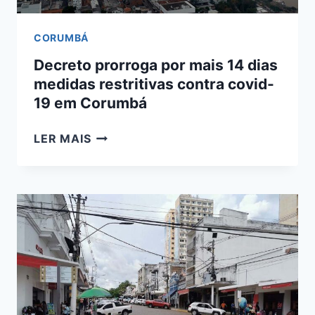
CORUMBÁ
Decreto prorroga por mais 14 dias
medidas restritivas contra covid-
19 em Corumbá
DECRETO
LER MAIS
PRORROGA
POR
MAIS
14
DIAS
MEDIDAS
RESTRITIVAS
CONTRA
COVID-
19