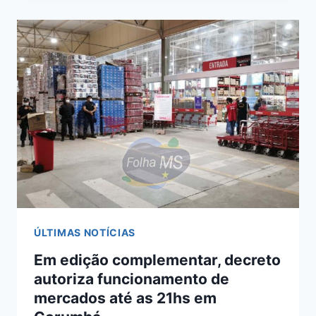
CONSUMO
DE
BEBIDAS
ALCOÓLICAS
EM
COMÉRCIOS
ATÉ
O
DIA
08
EM
CORUMBÁ
ÚLTIMAS NOTÍCIAS
Em edição complementar, decreto
autoriza funcionamento de
mercados até as 21hs em