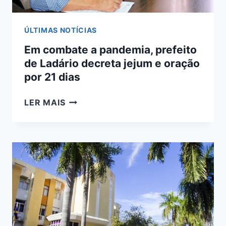
ÚLTIMAS NOTÍCIAS
Em combate a pandemia, prefeito
de Ladário decreta jejum e oração
por 21 dias
EM
LER MAIS
COMBATE
A
PANDEMIA,
PREFEITO
DE
LADÁRIO
DECRETA
JEJUM
E
ORAÇÃO