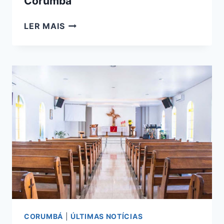
Corumbá
EM
LER MAIS
EDIÇÃO
COMPLEMENTAR,
DECRETO
AUTORIZA
FUNCIONAMENTO
DE
MERCADOS
ATÉ
AS
21HS
EM
CORUMBÁ
CORUMBÁ
|
ÚLTIMAS NOTÍCIAS