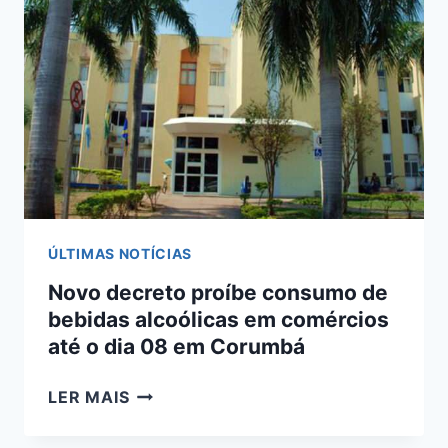
COMÉRCIOS
SÓ
PODEM
FUNCIONAR
EM
SISTEMA
DELIVERY
ÚLTIMAS NOTÍCIAS
Novo decreto proíbe consumo de
bebidas alcoólicas em comércios
até o dia 08 em Corumbá
NOVO
LER MAIS
DECRETO
PROÍBE