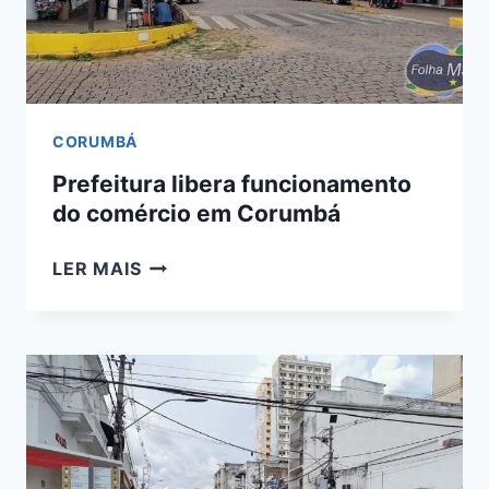
EM
CORUMBÁ
CORUMBÁ
Prefeitura libera funcionamento
do comércio em Corumbá
PREFEITURA
LER MAIS
LIBERA
FUNCIONAMENTO
DO
COMÉRCIO
EM
CORUMBÁ