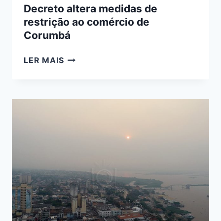
Decreto altera medidas de
restrição ao comércio de
Corumbá
DECRETO
LER MAIS
ALTERA
MEDIDAS
DE
RESTRIÇÃO
AO
COMÉRCIO
DE
CORUMBÁ