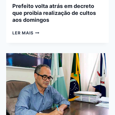
Prefeito volta atrás em decreto
que proibia realização de cultos
aos domingos
PREFEITO
LER MAIS
VOLTA
ATRÁS
EM
DECRETO
QUE
PROIBIA
REALIZAÇÃO
DE
CULTOS
AOS
DOMINGOS