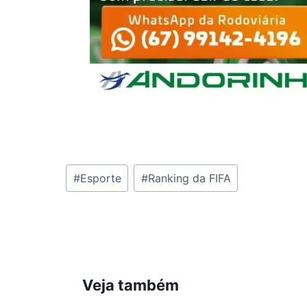
Tags
#
Esporte
#
Ranking da FIFA
do
Post:
Veja também