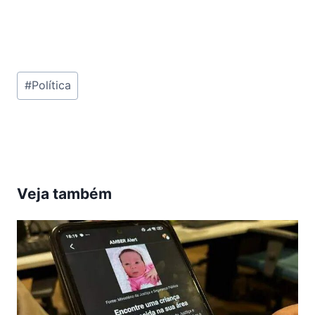
Tags
#
Política
do
Post:
Veja também