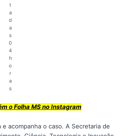
t
a
d
a
s
0
4
h
o
r
a
s
 o Folha MS no Instagram
a e acompanha o caso. A Secretaria de