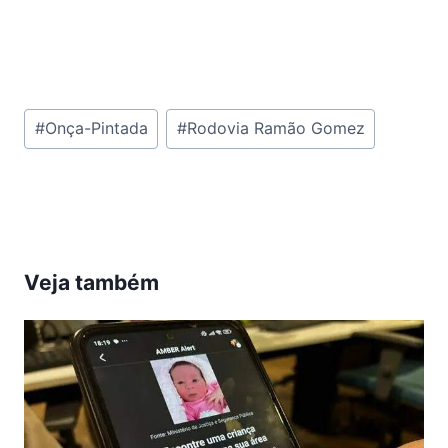
Tags
#
Onça-Pintada
#
Rodovia Ramão Gomez
do
Post:
Veja também