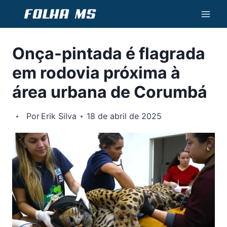
Pular
para
o
Onça-pintada é flagrada
Conteúdo
em rodovia próxima à
área urbana de Corumbá
Por
Erik Silva
18 de abril de 2025