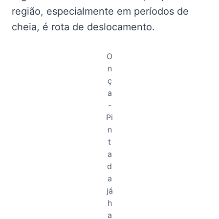
região, especialmente em períodos de
cheia, é rota de deslocamento.
O
n
ç
a
-
Pi
n
t
a
d
a
já
h
a