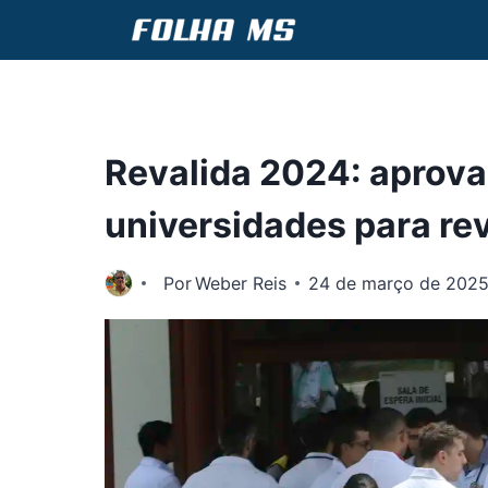
Pular
para
o
Conteúdo
Revalida 2024: aprov
universidades para re
Por
Weber Reis
24 de março de 202