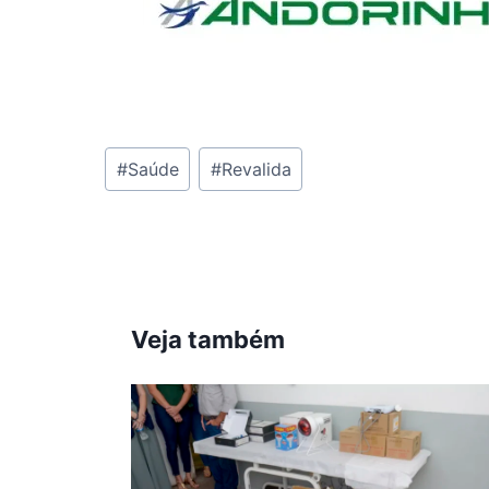
Tags
#
Saúde
#
Revalida
do
Post:
Veja também