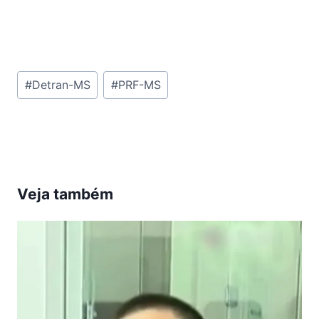
Tags
#
Detran-MS
#
PRF-MS
do
Post:
Veja também