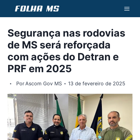
Pular
para
o
Segurança nas rodovias
Conteúdo
de MS será reforçada
com ações do Detran e
PRF em 2025
Por
Ascom Gov MS
13 de fevereiro de 2025