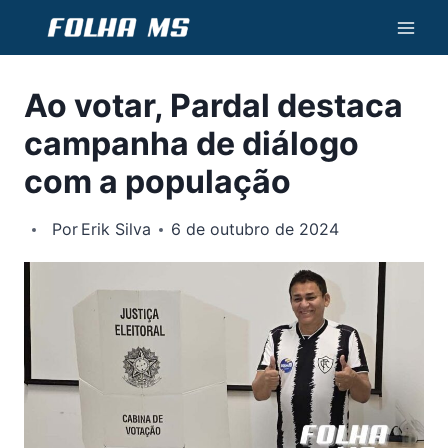
Pular
para
o
Ao votar, Pardal destaca
Conteúdo
campanha de diálogo
com a população
Por
Erik Silva
6 de outubro de 2024