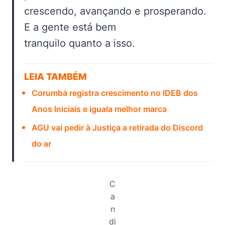
crescendo, avançando e prosperando.
E a gente está bem
tranquilo quanto a isso.
LEIA TAMBÉM
Corumbá registra crescimento no IDEB dos
Anos Iniciais e iguala melhor marca
AGU vai pedir à Justiça a retirada do Discord
do ar
C
a
n
di