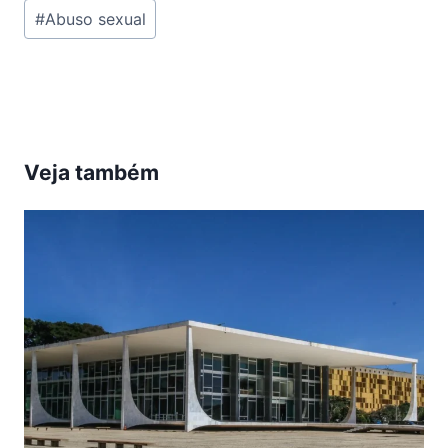
Tags
#
Abuso sexual
do
Post:
Veja também