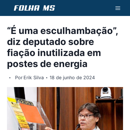
Pular
para
o
“É uma esculhambação”,
Conteúdo
diz deputado sobre
fiação inutilizada em
postes de energia
Por
Erik Silva
18 de junho de 2024