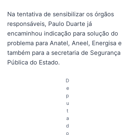
Na tentativa de sensibilizar os órgãos
responsáveis, Paulo Duarte já
encaminhou indicação para solução do
problema para Anatel, Aneel, Energisa e
também para a secretaria de Segurança
Pública do Estado.
D
e
p
u
t
a
d
o