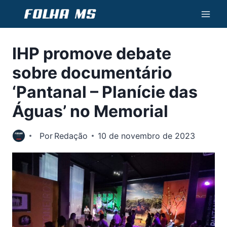
Pular
para
o
IHP promove debate
Conteúdo
sobre documentário
‘Pantanal – Planície das
Águas’ no Memorial
Por
Redação
10 de novembro de 2023