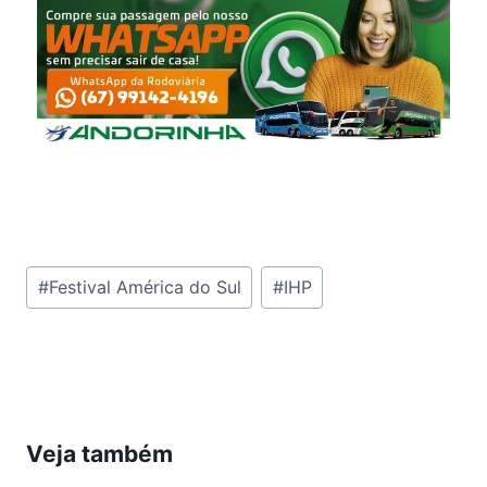
Tags
#
Festival América do Sul
#
IHP
do
Post:
Veja também