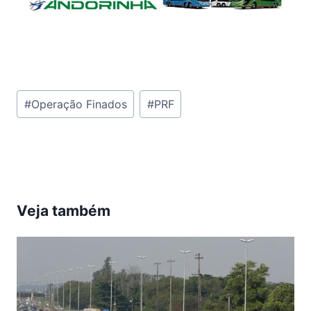
Tags
#
Operação Finados
#
PRF
do
Post:
Veja também