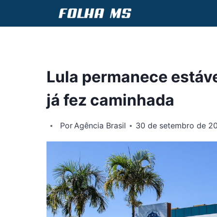
Pular
para
o
Conteúdo
Lula permanece estável
já fez caminhada
Por
Agência Brasil
30 de setembro de 2