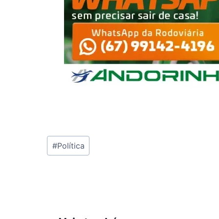
Tags
#
Política
do
Post: