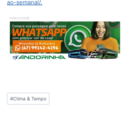
ao-semanal/.
PUBLICIDADE
Tags
#
Clima & Tempo
do
Post: