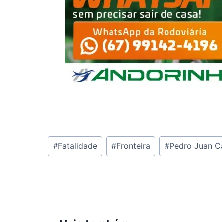
Tags
#
Fatalidade
#
Fronteira
#
Pedro Juan C
do
Post: