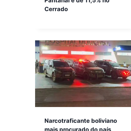
Pantanal e de 11,5% no
Cerrado
Narcotraficante boliviano
mais procurado do país