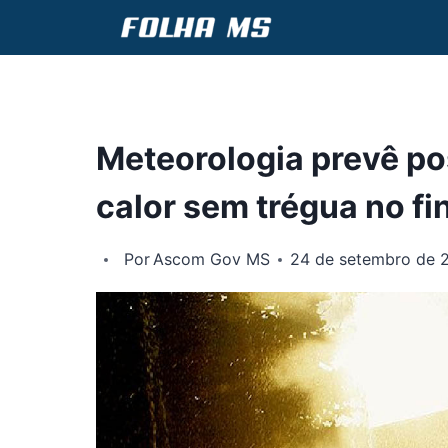
Pular
para
o
Conteúdo
Meteorologia prevê po
calor sem trégua no f
Por
Ascom Gov MS
24 de setembro de 