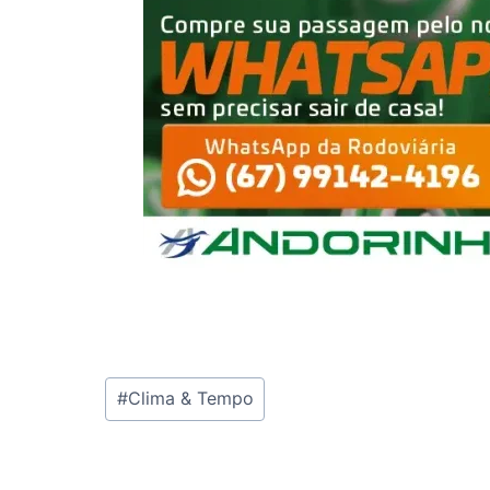
Tags
#
Clima & Tempo
do
Post: