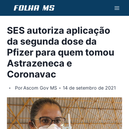
Pular
para
o
SES autoriza aplicação
Conteúdo
da segunda dose da
Pfizer para quem tomou
Astrazeneca e
Coronavac
Por
Ascom Gov MS
14 de setembro de 2021