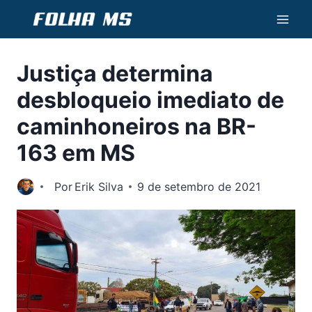
Pular
para
o
Justiça determina
Conteúdo
desbloqueio imediato de
caminhoneiros na BR-
163 em MS
Por
Erik Silva
9 de setembro de 2021