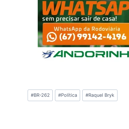
Tags
#
BR-262
#
Política
#
Raquel Bryk
do
Post: