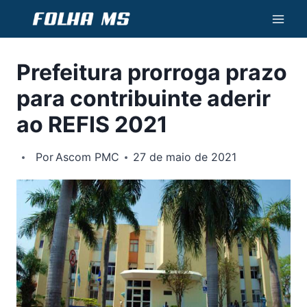
Pular
para
o
Prefeitura prorroga prazo
Conteúdo
para contribuinte aderir
ao REFIS 2021
Por
Ascom PMC
27 de maio de 2021