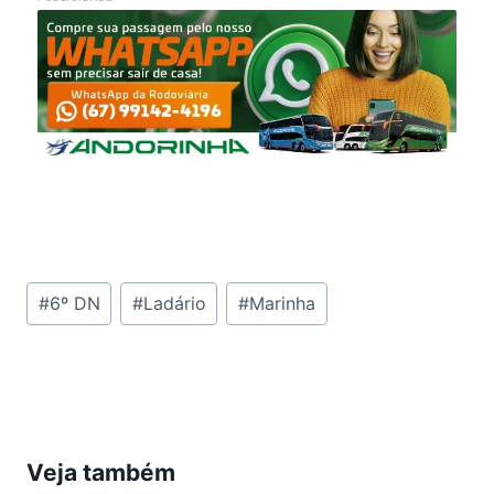
Tags
#
6º DN
#
Ladário
#
Marinha
do
Post:
Veja também