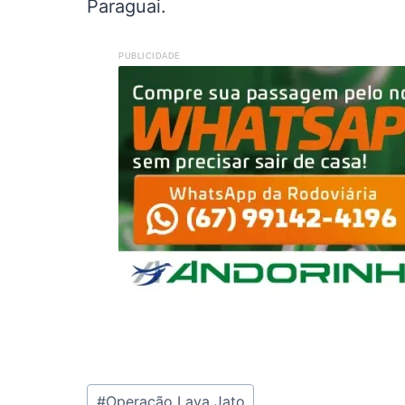
Paraguai.
PUBLICIDADE
Tags
#
Operação Lava Jato