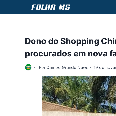
Pular
para
o
Conteúdo
Dono do Shopping Chin
procurados em nova fa
Por
Campo Grande News
19 de nove