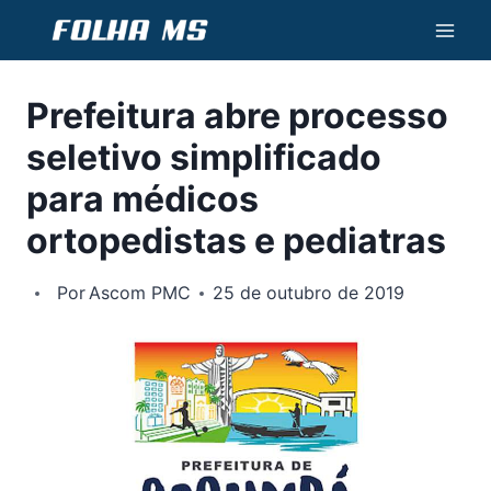
Pular
para
o
Prefeitura abre processo
Conteúdo
seletivo simplificado
para médicos
ortopedistas e pediatras
Por
Ascom PMC
25 de outubro de 2019