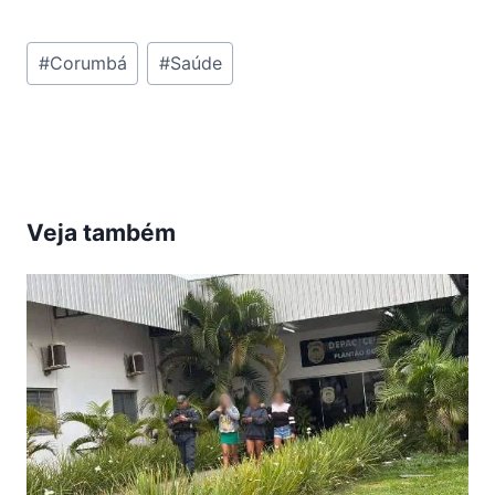
Tags
#
Corumbá
#
Saúde
do
Post:
Veja também