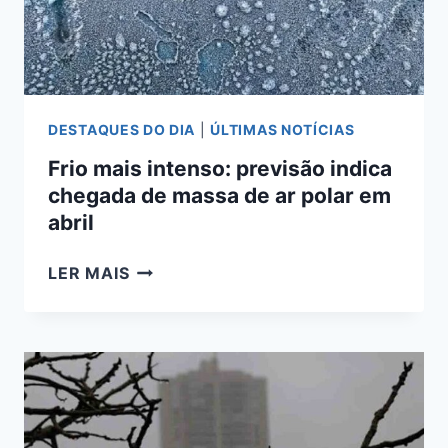
E
TEMPESTADES
EM
MS
DESTAQUES DO DIA
|
ÚLTIMAS NOTÍCIAS
Frio mais intenso: previsão indica
chegada de massa de ar polar em
abril
FRIO
LER MAIS
MAIS
INTENSO:
PREVISÃO
INDICA
CHEGADA
DE
MASSA