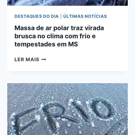
DE
AR
DESTAQUES DO DIA
|
ÚLTIMAS NOTÍCIAS
POLAR
Massa de ar polar traz virada
brusca no clima com frio e
tempestades em MS
MASSA
LER MAIS
DE
AR
POLAR
TRAZ
VIRADA
BRUSCA
NO
CLIMA
COM
FRIO