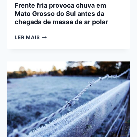
Frente fria provoca chuva em
Mato Grosso do Sul antes da
chegada de massa de ar polar
FRENTE
LER MAIS
FRIA
PROVOCA
CHUVA
EM
MATO
GROSSO
DO
SUL
ANTES
DA
CHEGADA
DE
MASSA