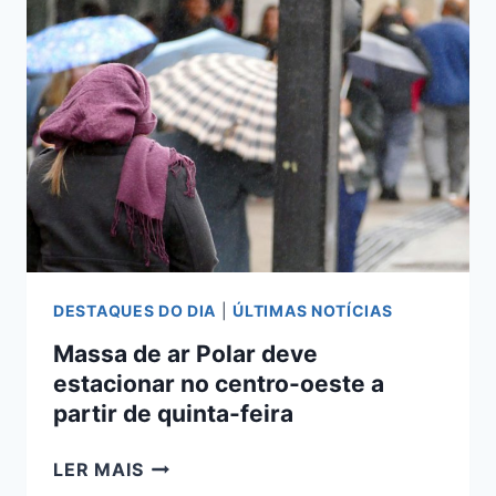
FRIO
INTENSO
EM
MATO
GROSSO
DO
SUL
DURANTE
FERIADO
DE
TIRADENTES
DESTAQUES DO DIA
|
ÚLTIMAS NOTÍCIAS
Massa de ar Polar deve
estacionar no centro-oeste a
partir de quinta-feira
MASSA
LER MAIS
DE