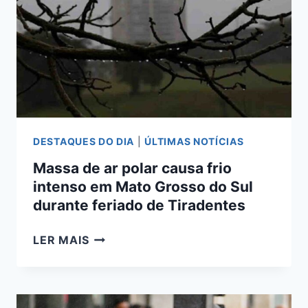
DE
AR
POLAR
EM
ABRIL
DESTAQUES DO DIA
|
ÚLTIMAS NOTÍCIAS
Massa de ar polar causa frio
intenso em Mato Grosso do Sul
durante feriado de Tiradentes
MASSA
LER MAIS
DE
AR
POLAR
CAUSA