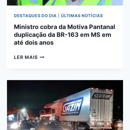
DESTAQUES DO DIA
|
ÚLTIMAS NOTÍCIAS
Ministro cobra da Motiva Pantanal
duplicação da BR-163 em MS em
até dois anos
MINISTRO
LER MAIS
COBRA
DA
MOTIVA
PANTANAL
DUPLICAÇÃO
DA
BR-
163
EM
MS