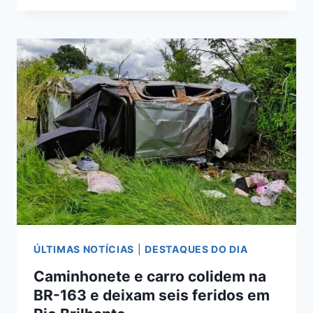
2,8
TONELADAS
DE
MACONHA
E
ARMAS
EM
RODOVIA
DE
MS
ÚLTIMAS NOTÍCIAS
|
DESTAQUES DO DIA
Caminhonete e carro colidem na
BR-163 e deixam seis feridos em