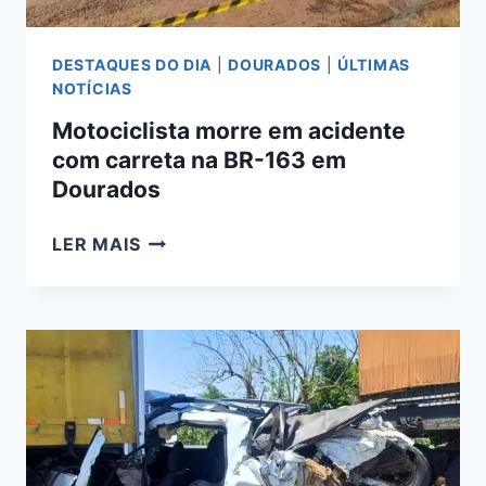
163
DESTAQUES DO DIA
|
DOURADOS
|
ÚLTIMAS
NOTÍCIAS
Motociclista morre em acidente
com carreta na BR-163 em
Dourados
MOTOCICLISTA
LER MAIS
MORRE
EM
ACIDENTE
COM
CARRETA
NA
BR-
163
EM