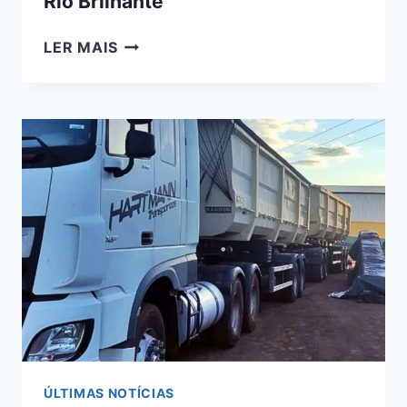
Rio Brilhante
CAMINHONETE
LER MAIS
E
CARRO
COLIDEM
NA
BR-
163
E
DEIXAM
SEIS
FERIDOS
EM
RIO
BRILHANTE
ÚLTIMAS NOTÍCIAS