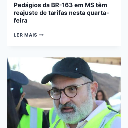
Pedágios da BR-163 em MS têm
reajuste de tarifas nesta quarta-
feira
PEDÁGIOS
LER MAIS
DA
BR-
163
EM
MS
TÊM
REAJUSTE
DE
TARIFAS
NESTA
QUARTA-
FEIRA