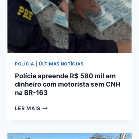
EM
JARAGUARI
E
DEIXA
12
FERIDOS
POLÍCIA
|
ÚLTIMAS NOTÍCIAS
Polícia apreende R$ 580 mil em
dinheiro com motorista sem CNH
na BR-163
POLÍCIA
LER MAIS
APREENDE
R$
580
MIL