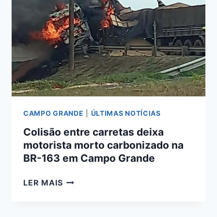
163
EM
MATO
GROSSO
DO
SUL
CAMPO GRANDE
|
ÚLTIMAS NOTÍCIAS
Colisão entre carretas deixa
motorista morto carbonizado na
BR-163 em Campo Grande
COLISÃO
LER MAIS
ENTRE
CARRETAS
DEIXA