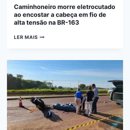
Caminhoneiro morre eletrocutado
ao encostar a cabeça em fio de
alta tensão na BR-163
CAMINHONEIRO
LER MAIS
MORRE
ELETROCUTADO
AO
ENCOSTAR
A
CABEÇA
EM
FIO
DE
ALTA
TENSÃO
NA
BR-