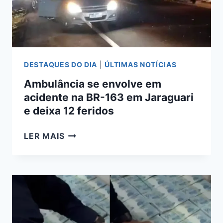
EM
ATÉ
DOIS
ANOS
DESTAQUES DO DIA
|
ÚLTIMAS NOTÍCIAS
Ambulância se envolve em
acidente na BR-163 em Jaraguari
e deixa 12 feridos
AMBULÂNCIA
LER MAIS
SE
ENVOLVE
EM
ACIDENTE
NA
BR-
163