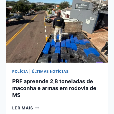
EM
DINHEIRO
COM
MOTORISTA
SEM
CNH
NA
BR-
163
POLÍCIA
|
ÚLTIMAS NOTÍCIAS
PRF apreende 2,8 toneladas de
maconha e armas em rodovia de
MS
PRF
LER MAIS
APREENDE