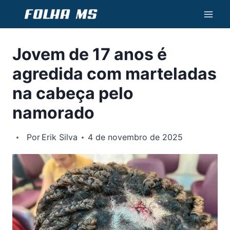
Pular
para
o
Jovem de 17 anos é
Conteúdo
agredida com marteladas
na cabeça pelo
namorado
Por
Erik Silva
4 de novembro de 2025