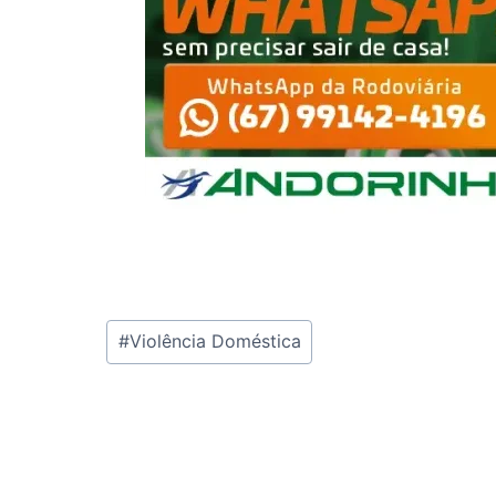
Tags
#
Violência Doméstica
do
Post: