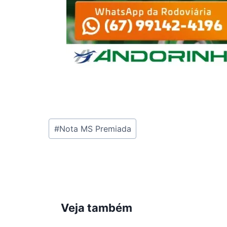
Tags
#
Nota MS Premiada
do
Post:
Veja também