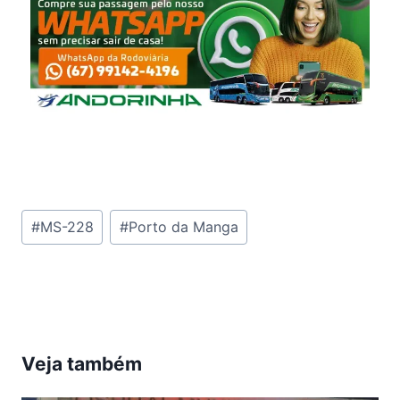
Tags
#
MS-228
#
Porto da Manga
do
Post:
Veja também