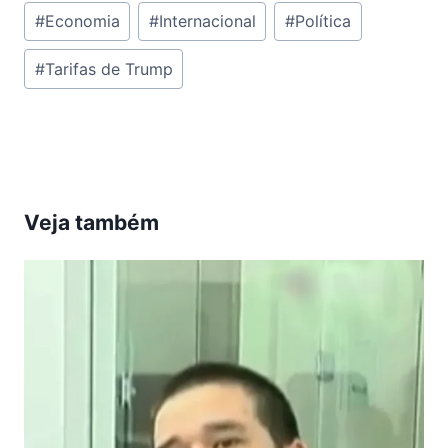
Tags
#
Economia
#
Internacional
#
Política
do
#
Tarifas de Trump
Post:
Veja também