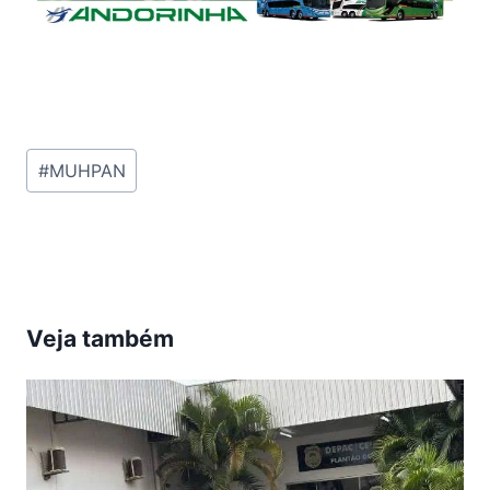
Tags
#
MUHPAN
do
Post:
Veja também