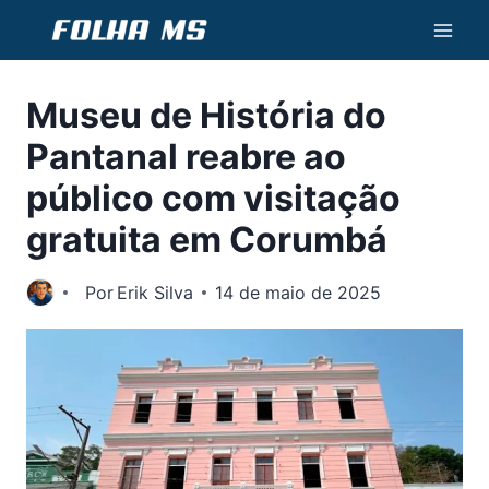
Pular
para
o
Museu de História do
Conteúdo
Pantanal reabre ao
público com visitação
gratuita em Corumbá
Por
Erik Silva
14 de maio de 2025