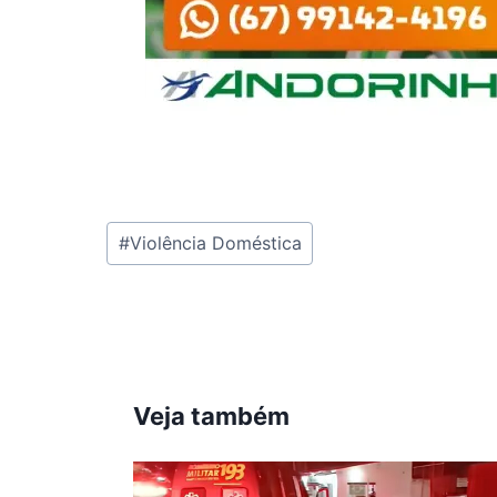
Tags
#
Violência Doméstica
do
Post:
Veja também