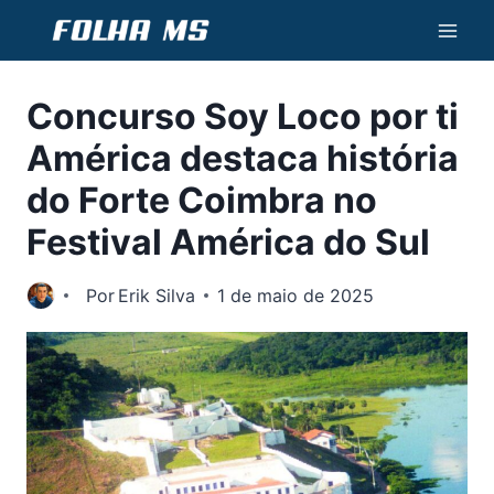
Pular
para
o
Concurso Soy Loco por ti
Conteúdo
América destaca história
do Forte Coimbra no
Festival América do Sul
Por
Erik Silva
1 de maio de 2025