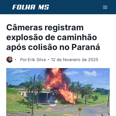
Pular
para
o
Câmeras registram
Conteúdo
explosão de caminhão
após colisão no Paraná
Por
Erik Silva
12 de fevereiro de 2025