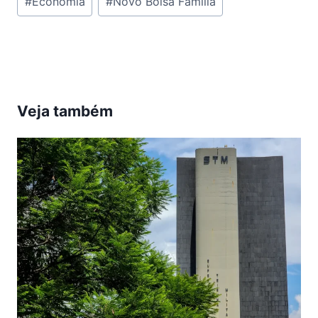
#
Economia
#
Novo Bolsa Família
do
Post:
Veja também