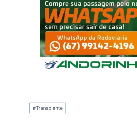
Tags
#
Transplante
do
Post: