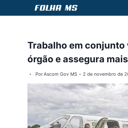
Pular
para
o
Conteúdo
Trabalho em conjunto v
órgão e assegura mais
Por
Ascom Gov MS
2 de novembro de 