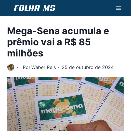
Pular
para
o
Mega-Sena acumula e
Conteúdo
prêmio vai a R$ 85
milhões
Por
Weber Reis
25 de outubro de 2024