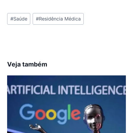
Tags
#
Saúde
#
Residência Médica
do
Post:
Veja também