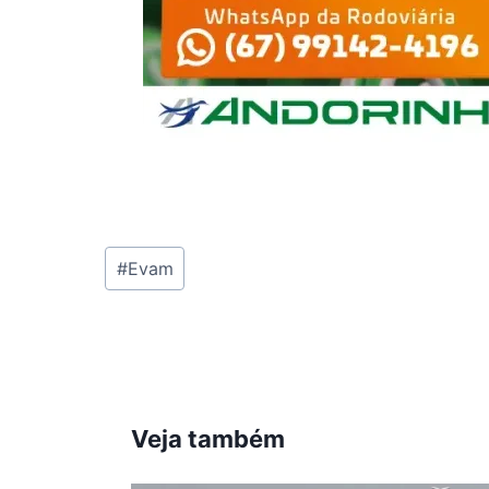
Tags
#
Evam
do
Post:
Veja também