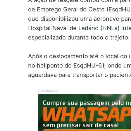
A ação de resgate contou com a part
de Emprego Geral do Oeste (EsqdHU
que disponibilizou uma aeronave par
Hospital Naval de Ladário (HNLa) in
especializado durante todo o trajeto.
Após o deslocamento até o local do 
no heliponto do EsqdHU-61, onde u
aguardava para transportar o pacien
PUBLICIDADE